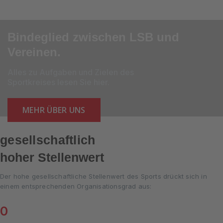
Bindeglied zwischen LSB und
Vereinen.
Alles zu Aufgaben und Zielen des
Sportkreises lesen Sie hier.
MEHR ÜBER UNS
gesellschaftlich
hoher Stellenwert
Der hohe gesellschaftliche Stellenwert des Sports drückt sich in
einem entsprechenden Organisationsgrad aus:
0